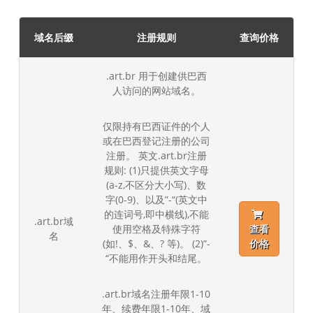
域名后缀
注册规则
查询价格
.art.br 用于创建供巴西
人访问的网站域名。
仅限持有巴西证件的个人
或在巴西登记注册的公司
注册。 英文.art.br注册
规则: (1)只提供英文字母
(a-z,不区分大小写)、数
字(0-9)、以及”-“(英文中
的连词号,即中横线),不能
.art.br域
使用空格及特殊字符
查看
名
(如!、$、&、? 等)。 (2)”-
价格
“不能用作开头和结尾。
.art.br域名注册年限1-10
年、续费年限1-10年、域