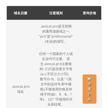
域名后缀
注册规则
查询价格
.avocat.pro是互联网
的通用顶级域之一,
“pro”是“professional”
(专业)的缩写。
任何一个国家的个人或
企业均可注册。 英
文.avocat.pro注册规
则: (1)只提供英文字母
(a-z,不区分大小写)、
数字(0-9)、以及”-“(英
文中的连词号,即中横
查
.avocat.pro
线),不能使用空格及特
看
域名
殊字符(如!、$、&、?
价
等)。 (2)”-“不能用作开
格
头和结尾。