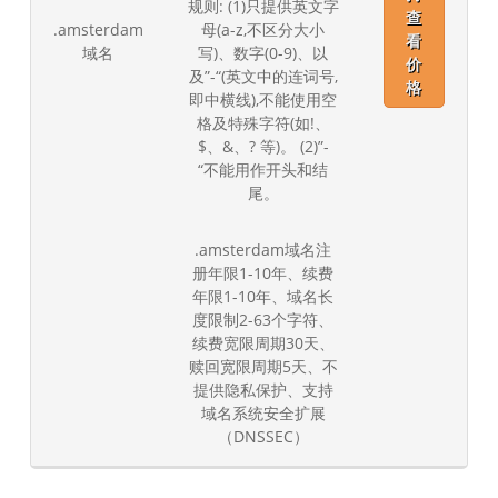
规则: (1)只提供英文字
查
.amsterdam
母(a-z,不区分大小
看
域名
写)、数字(0-9)、以
价
及”-“(英文中的连词号,
格
即中横线),不能使用空
格及特殊字符(如!、
$、&、? 等)。 (2)”-
“不能用作开头和结
尾。
.amsterdam域名注
册年限1-10年、续费
年限1-10年、域名长
度限制2-63个字符、
续费宽限周期30天、
赎回宽限周期5天、不
提供隐私保护、支持
域名系统安全扩展
（DNSSEC）