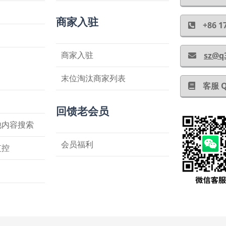
商家入驻
+86
商家入驻
sz@q
末位淘汰商家列表
客服 
回馈老会员
他内容搜索
会员福利
监控