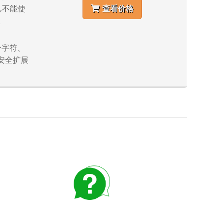
),不能使
查看价格
。
3个字符、
安全扩展