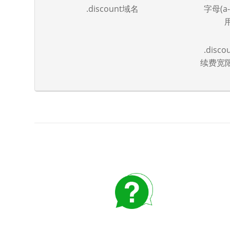
.discount域名
字母(a
.dis
续费宽