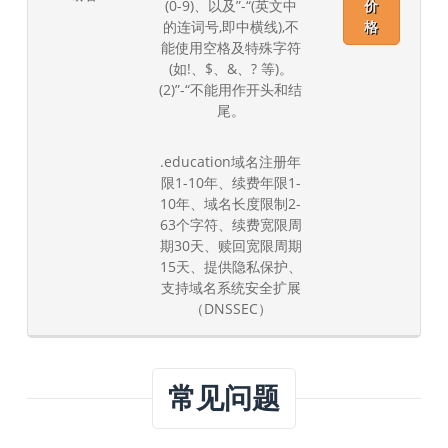
(0-9)、以及”-“(英文中
价
的连词号,即中横线),不
格
能使用空格及特殊字符
(如!、$、&、? 等)。
(2)”-“不能用作开头和结
尾。
.education域名注册年
限1-10年、续费年限1-
10年、域名长度限制2-
63个字符、续费宽限周
期30天、赎回宽限周期
15天、提供隐私保护、
支持域名系统安全扩展
（DNSSEC）
常见问题