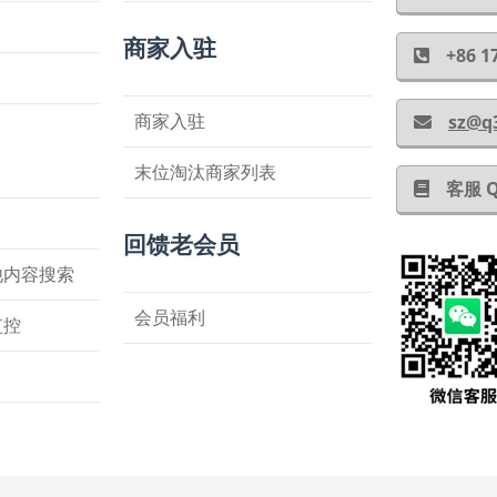
商家入驻
+86
商家入驻
sz@q
末位淘汰商家列表
客服 
回馈老会员
他内容搜索
会员福利
监控