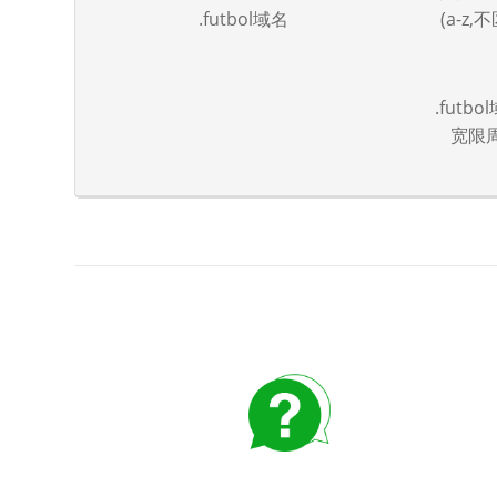
.futbol域名
(a-z
.fut
宽限