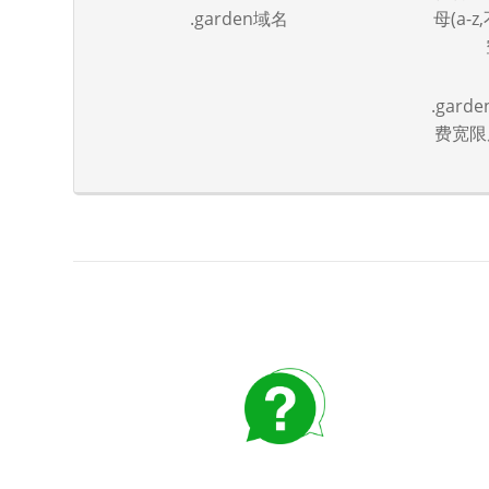
.garden域名
母(a-
.gar
费宽限