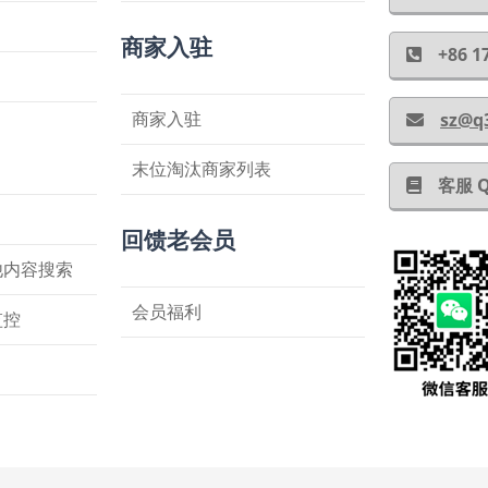
商家入驻
+86
商家入驻
sz@q
末位淘汰商家列表
客服 
回馈老会员
他内容搜索
会员福利
监控