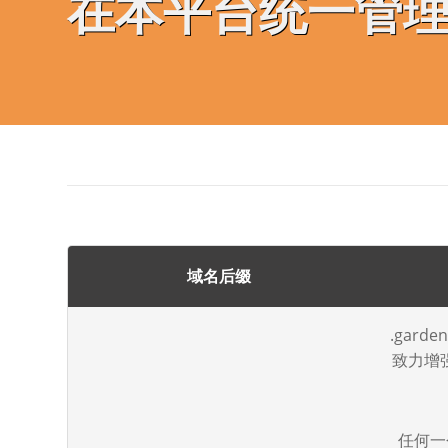
在本平台统一管
域名后缀
.gar
致力增
任何一