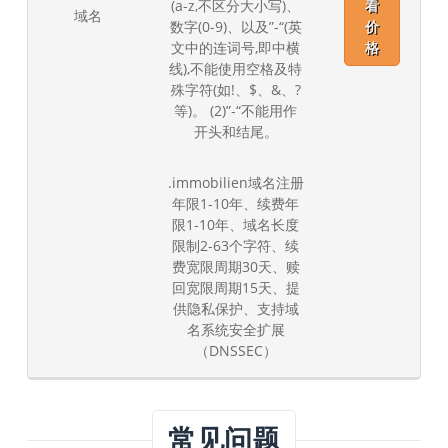
(a-z,不区分大小写)、
看
域名
数字(0-9)、以及”-“(英
价
文中的连词号,即中横
格
线),不能使用空格及特
殊字符(如!、$、&、?
等)。 (2)”-“不能用作
开头和结尾。
.immobilien域名注册
年限1-10年、续费年
限1-10年、域名长度
限制2-63个字符、续
费宽限周期30天、赎
回宽限周期15天、提
供隐私保护、支持域
名系统安全扩展
（DNSSEC）
常见问题