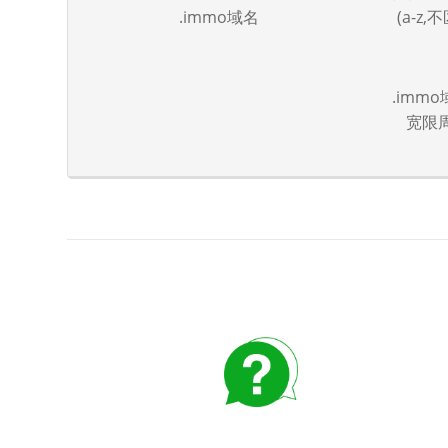
.immo域名
(a-z
.imm
宽限