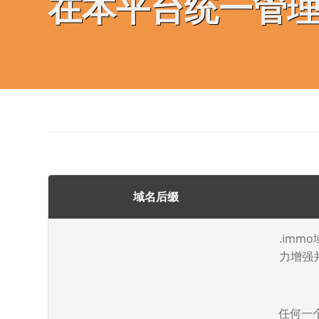
在本平台统一管
域名后缀
.im
力增强
任何一个