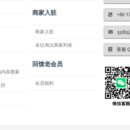
商家入驻
+86
商家入驻
sz@q
末位淘汰商家列表
客服 
回馈老会员
他内容搜索
会员福利
监控