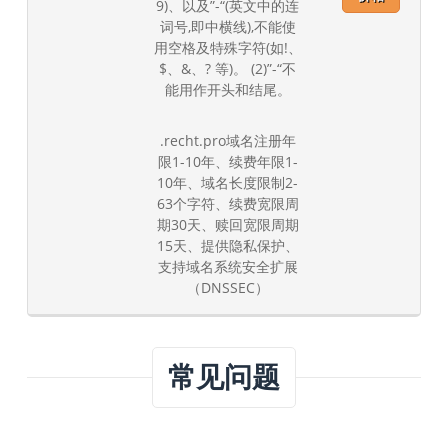
9)、以及”-“(英文中的连
词号,即中横线),不能使
用空格及特殊字符(如!、
$、&、? 等)。 (2)”-“不
能用作开头和结尾。
.recht.pro域名注册年
限1-10年、续费年限1-
10年、域名长度限制2-
63个字符、续费宽限周
期30天、赎回宽限周期
15天、提供隐私保护、
支持域名系统安全扩展
（DNSSEC）
常见问题