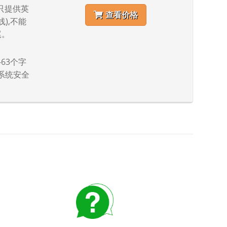
)只提供英
查看价格
线),不能
尾。
-63个字
系统安全