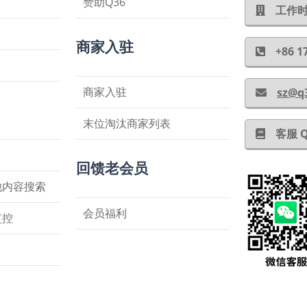
赞助Q36
工作时间
商家入驻
+86
商家入驻
sz@q
末位淘汰商家列表
客服 
回馈老会员
他内容搜索
会员福利
监控