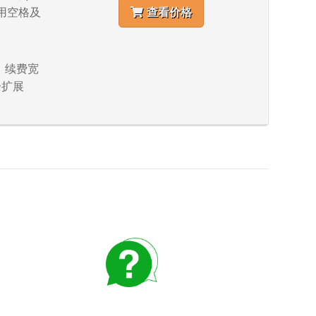
使用空格及
查看价格
符、续费宽
全扩展