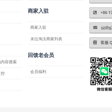
商家入驻
+86
商家入驻
sz@q
末位淘汰商家列表
客服 
回馈老会员
他内容搜索
会员福利
监控