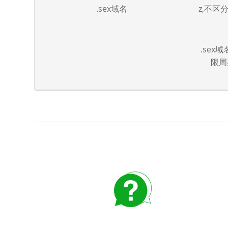
.sex域名
z,不区
.sex
限周