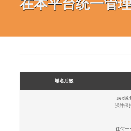
在本平台统一管
域名后缀
.se
强并保
任何一个