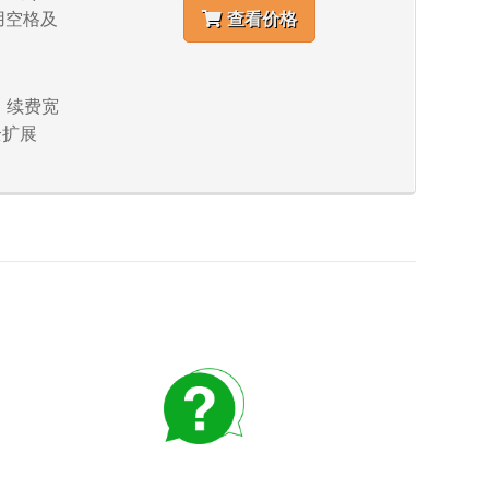
使用空格及
查看价格
符、续费宽
全扩展