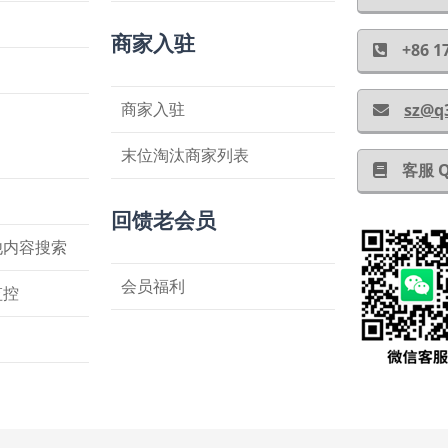
商家入驻
+86
商家入驻
sz@q
末位淘汰商家列表
客服 
回馈老会员
他内容搜索
会员福利
监控