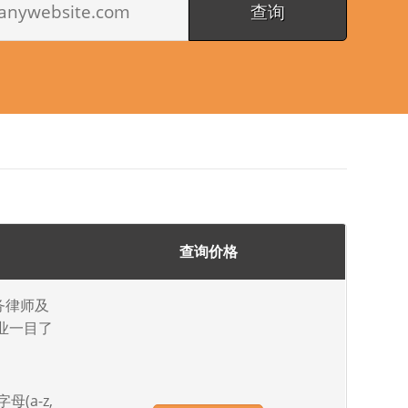
查询价格
务律师及
业一目了
。
(a-z,