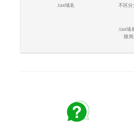
.tax域名
不区分大
.tax
限周