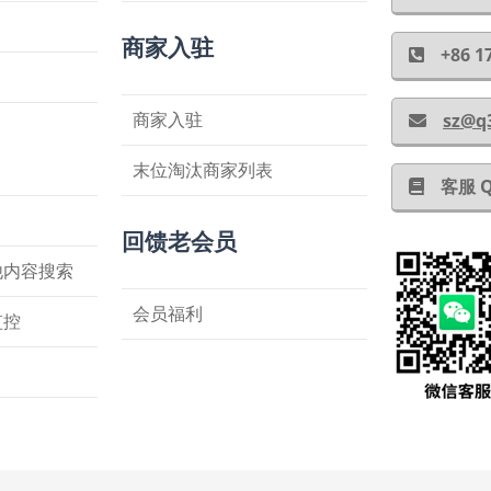
商家入驻
+86
商家入驻
sz@q
末位淘汰商家列表
客服 
回馈老会员
他内容搜索
会员福利
监控