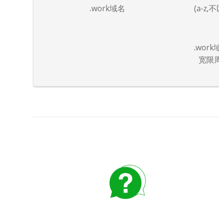
.work域名
(a-z
.wor
宽限