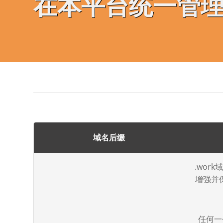
在本平台统一管
域名后缀
.wor
增强并
任何一