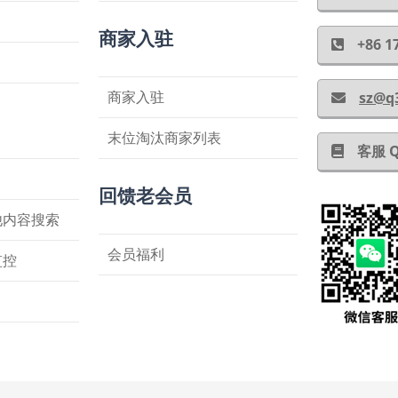
商家入驻
+86
商家入驻
sz@q
末位淘汰商家列表
客服 
回馈老会员
他内容搜索
会员福利
监控