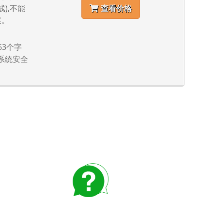
线),不能
查看价格
尾。
63个字
系统安全