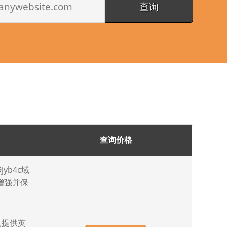
查询价格
yb4c域
增强并保
)只提供英