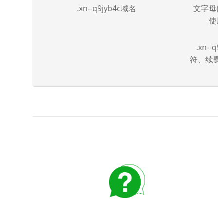
.xn--q9jyb4c域名
文字母(
使
.xn
符、续