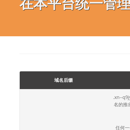
在本平台统一管
域名后缀
.xn-
名的推
任何一个