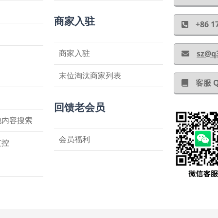
商家入驻
+86
商家入驻
sz@q
末位淘汰商家列表
客服 
回馈老会员
他内容搜索
会员福利
监控