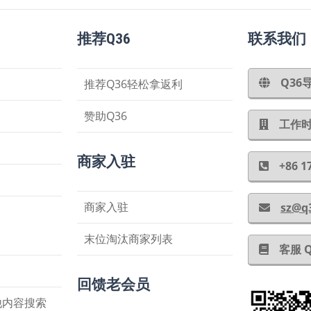
推荐Q36
联系我们
Q3
推荐Q36轻松拿返利
赞助Q36
工作时间
商家入驻
+86
商家入驻
sz@q
末位淘汰商家列表
客服 
回馈老会员
他内容搜索