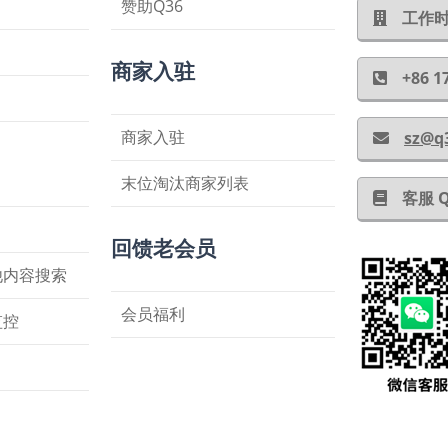
赞助Q36
工作时间
商家入驻
+86
商家入驻
sz@q
末位淘汰商家列表
客服 
回馈老会员
他内容搜索
会员福利
监控