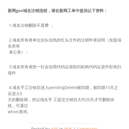
新网gov域名注销流程，请在新网工单中提供以下资料：
1.域名注销删除不退费 ；
2.域名所有者单位抬头信纸的红头文件的注销申请说明（加盖域
名所有
者公章）；
3.域名所有者统一社会信用代码证或组织机构代码证原件彩色扫
描件
4.域名手工注销后进入pendingDelete赎回期，赎回期15天之
后进入5
天的删除期，所以域名手 工提交注销后大约20天才可删除掉
线，可通过
whois查询。
Posted by
q36
in
域名
|
Comments