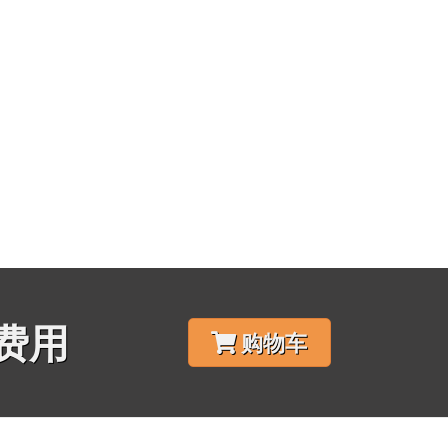
费用
购物车