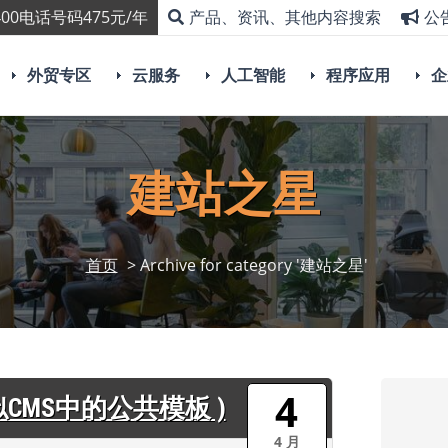
00电话号码475元/年
产品、资讯、其他内容搜索
公
外贸专区
云服务
人工智能
程序应用
企
建站之星
首页
> Archive for category '建站之星'
4
CMS中的公共模板 )
4 月